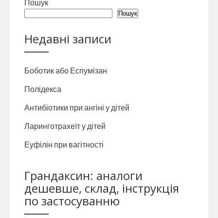
Пошук
Пошук
Недавні записи
Боботик або Еспумізан
Полідекса
Антибіотики при ангіні у дітей
Ларинготрахеїт у дітей
Еуфілін при вагітності
Грандаксин: аналоги
дешевше, склад, інструкція
по застосуванню