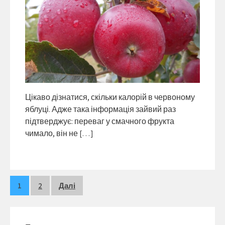
Цікаво дізнатися, скільки калорій в червоному
яблуці. Адже така інформація зайвий раз
підтверджує: переваг у смачного фрукта
чимало, він не […]
Пагінація
1
2
Далі
записів