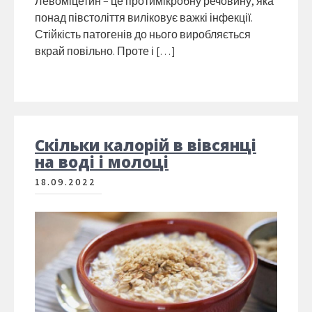
Левоміцетин – це протимікробну речовину, яка
понад півстоліття виліковує важкі інфекції.
Стійкість патогенів до нього виробляється
вкрай повільно. Проте і […]
Скільки калорій в вівсянці
на воді і молоці
18.09.2022