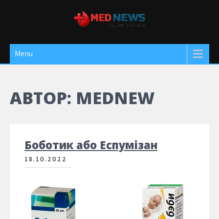
Skip
to
content
Med News
Медичні новини
Menu
АВТОР:
MEDNEW
Боботик або Еспумізан
18.10.2022