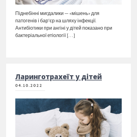
Піднебінні мигдалики — «мішень» для
патогенів і бар’єр на шляху інфекції.
Антибіотики при ангіні у дітей показано при
бактеріальної етіології […]
Ларинготрахеїт у дітей
04.10.2022