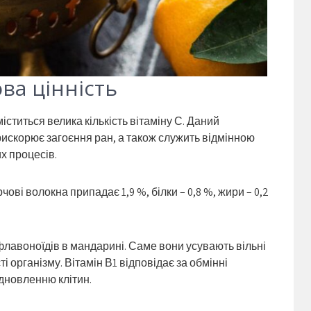
ова цінність
іститься велика кількість вітаміну С. Даний
прискорює загоєння ран, а також служить відмінною
х процесів.
ові волокна припадає 1,9 %, білки – 0,8 %, жири – 0,2
флавоноїдів в мандарині. Саме вони усувають вільні
 організму. Вітамін В1 відповідає за обмінні
дновленню клітин.