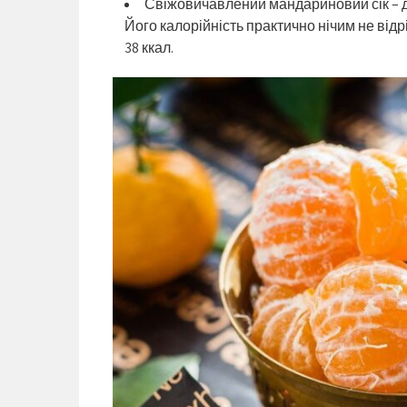
Свіжовичавлений мандариновий сік – д
Його калорійність практично нічим не відрі
38 ккал.