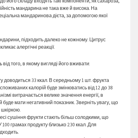
о його складу входять такі компоненти, як сахароза,
ійність мандарина не така вже й висока. На
еціальна мандаринова дієта, за допомогою якої
мандарини, підходить далеко не кожному. Цитрус
ликає алергічні реакції.
від того, в якому вигляді його вживати:
у доводиться 33 ккал. В середньому 1 шт. фрукта
ть споживаних калорій буде змінюватись від 12 до 38
нізмі витрачається велике значення енергії, в
ій буде мати негативний показник.
Зверніть увагу, що
 шкіркою.
есі сушіння фрукти стають більш солодкими, що
 100 грамах продукту близько 230 ккал. Для
ідходить.