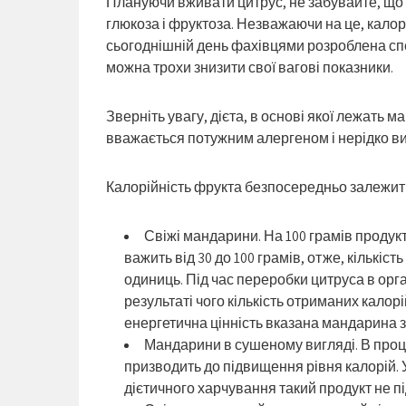
Плануючи вживати цитрус, не забувайте, що д
глюкоза і фруктоза. Незважаючи на це, калор
сьогоднішній день фахівцями розроблена сп
можна трохи знизити свої вагові показники.
Зверніть увагу, дієта, в основі якої лежать 
вважається потужним алергеном і нерідко вик
Калорійність фрукта безпосередньо залежить 
Свіжі мандарини. На 100 грамів продукт
важить від 30 до 100 грамів, отже, кількіс
одиниць. Під час переробки цитруса в орга
результаті чого кількість отриманих калор
енергетична цінність вказана мандарина з
Мандарини в сушеному вигляді. В проц
призводить до підвищення рівня калорій. У
дієтичного харчування такий продукт не п