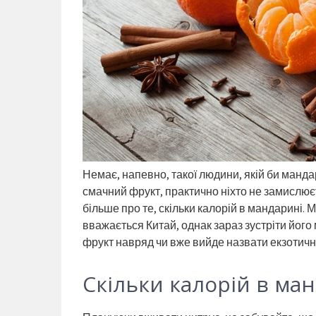
Немає, напевно, такої людини, якій би манд
смачний фрукт, практично ніхто не замислюєт
більше про те, скільки калорій в мандарині.
вважається Китай, однак зараз зустріти його 
фрукт навряд чи вже вийде назвати екзотичн
Скільки калорій в ма