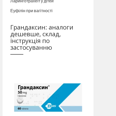
Ларинготрахеїт у дітей
Еуфілін при вагітності
Грандаксин: аналоги
дешевше, склад,
інструкція по
застосуванню