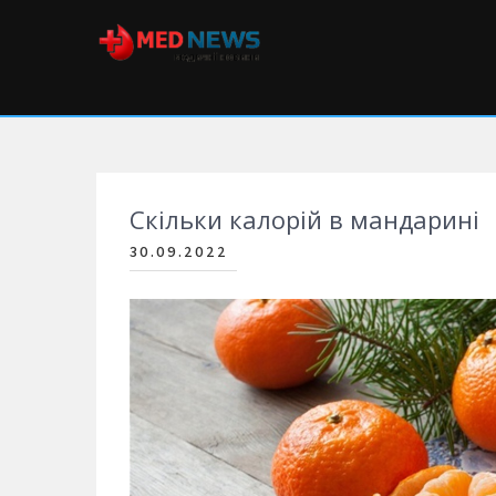
Skip
to
content
Med News
Медичні новини
Скільки калорій в мандарині
30.09.2022