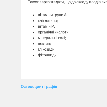
Також варто згадати, що до складу плодів вх
вітаміни групи А;
клітковина;
вітамін Р;
органічні кислоти;
мінеральні солі;
пектин;
глікозиди;
фітонциди.
Навігація
Остеосцинтіграфія
записів