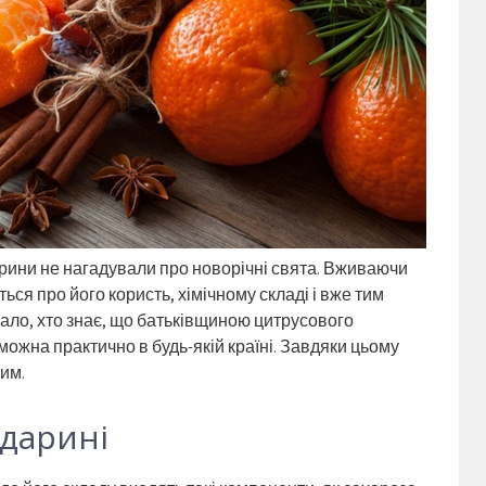
арини не нагадували про новорічні свята. Вживаючи
ься про його користь, хімічному складі і вже тим
 Мало, хто знає, що батьківщиною цитрусового
можна практично в будь-якій країні. Завдяки цьому
им.
ндарині