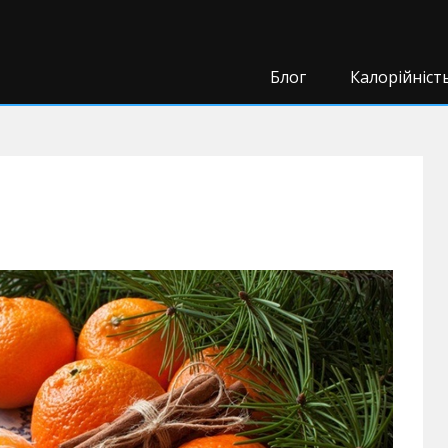
Блог
Калорійніст