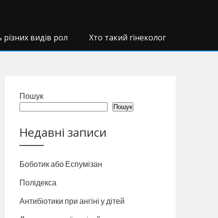
ь різних видів рол
Хто такий гінеколог
Пошук
Пошук
Недавні записи
Боботик або Еспумізан
Полідекса
Антибіотики при ангіні у дітей