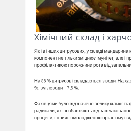
Хімічний склад і харч
Як і в інших цитрусових, у складі мандарина м
компонент не тільки зміцнює імунітет, але і 
профілактикою порожнини рота від запальни
На 88 % цитрусові складаються з води. На харч
%, вуглеводи – 7,5 %.
Фахівцями було відзначено велику кількість 
радикали, які позбавляють від зашлакованості
процеси, сприяє омолодженню організму і ві