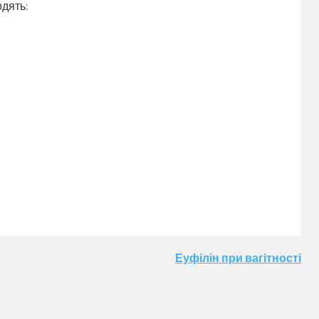
одять:
Еуфілін при вагітності