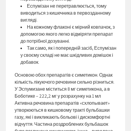
Еспумізан не перетравлюється, тому
виводиться з кишечника в первозданному
вигляді.
На кожному флаконі є мірний ковпачок, з
допомогою якого легко відміряти препарат
до потрібної дозуванні.
Так само, як і попередній засіб, Еспумізан
у своєму складі не має шкідливих домішок і
добавок.
Основою обох препаратів є симетикон. Однак
кількість лікуючого речовини сильно різниться.
У Эспумизане міститься 8 мг симетикона, а в
Боботике – 222,2 мг у розрахунку на 1 мл
Активна речовина препаратів «схлопывает»
утворюються в кишковому тракті бульбашки
газу, які і викликають больові і дискомфортні
відчуття. Частина роздроблених бульбашок