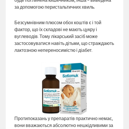
буде поглинена кишечником, інша – виведена
за допомогою перистальтичних хвиль.
Безсумнівним плюсом обох коштів є і той
фактор, що їх складові не мають цукру і
вуглеводів. Тому лікарський засіб може
застосовуватися навіть дітьми, що страждають
лактозною непереносимістю і діабет.
Протипоказань у препаратів практично немає,
вони вважаються абсолютно нешкідливими за