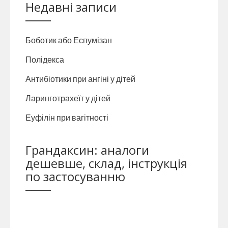
Недавні записи
Боботик або Еспумізан
Полідекса
Антибіотики при ангіні у дітей
Ларинготрахеїт у дітей
Еуфілін при вагітності
Грандаксин: аналоги
дешевше, склад, інструкція
по застосуванню