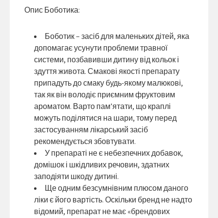
Опис Боботика:
Боботик – засіб для маленьких дітей, яка
допомагає усунути проблеми травної
системи, позбавивши дитину від кольок і
здуття живота. Смакові якості препарату
припадуть до смаку будь-якому малюкові,
так як він володіє приємним фруктовим
ароматом. Варто пам’ятати, що краплі
можуть поділятися на шари, тому перед
застосуванням лікарський засіб
рекомендується збовтувати.
У препараті не є небезпечних добавок,
домішок і шкідливих речовин, здатних
заподіяти шкоду дитині.
Ще одним безсумнівним плюсом даного
ліки є його вартість. Оскільки бренд не надто
відомий, препарат не має «брендових