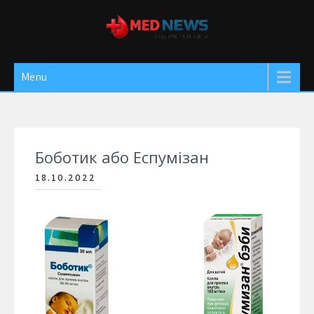
Skip
to
content
Med News
Медичні новини
Menu
Боботик або Еспумізан
18.10.2022