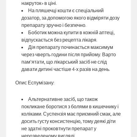
накруток» в ціні.
На пляшечці кошти є спеціальний
дозатор, за допомогою якого відміряти дозу
препарату зручно і безпечно.
Боботик можна купити в кожній аптеці,
відпускається без рецепта лікаря.
Дія препарату починається максимум
через чверть години після прийому. Варто
пам’ятати, що лікарський засіб не слід
давати дитині частіше 4-х разів на день.
Опис Еспумізану:
Альтернативне засіб, що також
покликане боротися з болями в кишечнику і
коліками. Суспензія має приємний смак, але
досить густу консистенцію, тому деякі діти
не здатні проковтнути препарат у
нерозведеному вигляді.