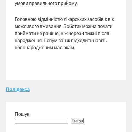
умови правильного прийому.
Головною відмінністю лікарських засобів є вік
можливого вживання.
Боботик можна почати
приймати не раніше, ніж через 4 тижні після
народження. Еспумізан ж підходить навіть
новонародженим малюкам.
Навігація
Полідекса
записів
Пошук
Пошук